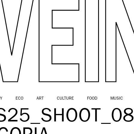
Y
ECO
ART
CULTURE
FOOD
MUSIC
SS25_SHOOT_0