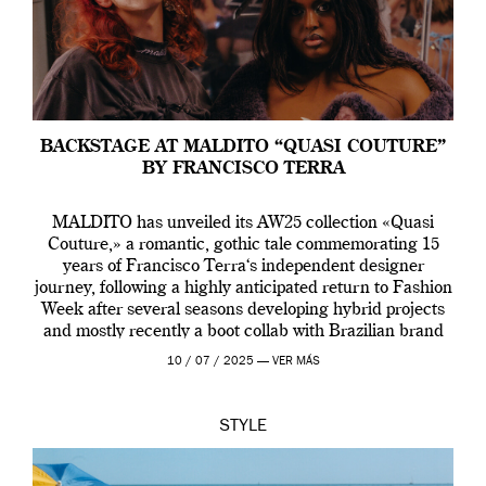
BACKSTAGE AT MALDITO “QUASI COUTURE”
BY FRANCISCO TERRA
MALDITO has unveiled its AW25 collection «Quasi
Couture,» a romantic, gothic tale commemorating 15
years of Francisco Terra‘s independent designer
journey, following a highly anticipated return to Fashion
Week after several seasons developing hybrid projects
and mostly recently a boot collab with Brazilian brand
Melissa. This fashion show is a component of Francisco
10 / 07 / 2025 —
VER MÁS
Terra’s Maldito […]
STYLE