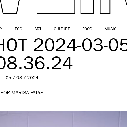
Y
ECO
ART
CULTURE
FOOD
MUSIC
OT 2024-03-0
08.36.24
05 / 03 / 2024
POR MARISA FATÁS