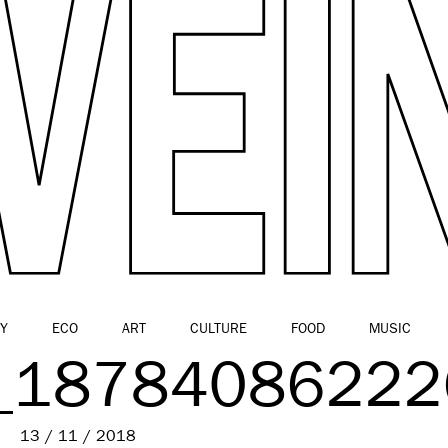
Y
ECO
ART
CULTURE
FOOD
MUSIC
_18784086222
13 / 11 / 2018