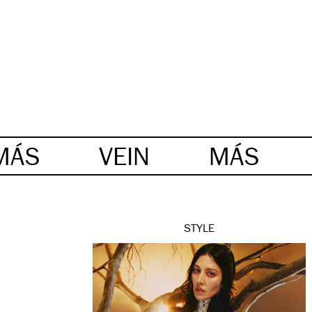
MÁS
VEIN
MÁS
STYLE