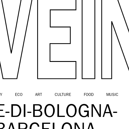
Y
ECO
ART
CULTURE
FOOD
MUSIC
E-DI-BOLOGNA-