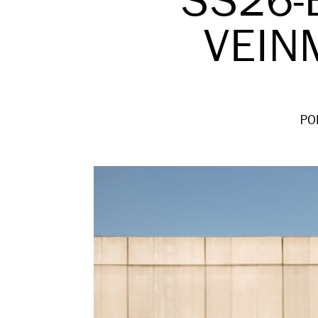
SS26-
VEIN
PO