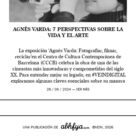
AGNÈS VARDA: 7 PERSPECTIVAS SOBRE LA
VIDA Y EL ARTE
La exposición ‘Agnès Varda: Fotografiar, filmar,
reciclar’en el Centro de Cultura Contemporánea de
Barcelona (CCCB) celebra la obra de una de las
cineastas más innovadoras y comprometidas del siglo
XX. Para entender mejor su legado, en #VEINDIGITAL
exploramos algunas claves esenciales sobre su manera
de entender la vida, el cine y el arte contemporáneo.
28 / 06 / 2024 —
VER MÁS
UNA PUBLICACIÓN DE
©VEIN, 2026