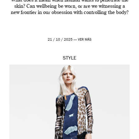
What does it mean when fashion wants to penetrate the
skin? Can wellbeing be worn, or are we witnessing a
new frontier in our obsession with controlling the body?
21 / 10 / 2025 —
VER MÁS
STYLE