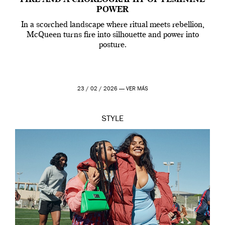
FIRE AND A CHOREOGRAPHY OF FEMININE
POWER
In a scorched landscape where ritual meets rebellion,
McQueen turns fire into silhouette and power into
posture.
23 / 02 / 2026 —
VER MÁS
STYLE