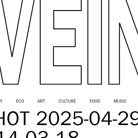
Y
ECO
ART
CULTURE
FOOD
MUSIC
OT 2025-04-2