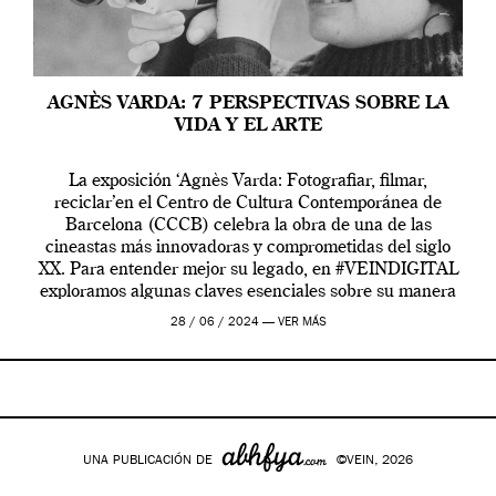
AGNÈS VARDA: 7 PERSPECTIVAS SOBRE LA
VIDA Y EL ARTE
La exposición ‘Agnès Varda: Fotografiar, filmar,
reciclar’en el Centro de Cultura Contemporánea de
Barcelona (CCCB) celebra la obra de una de las
cineastas más innovadoras y comprometidas del siglo
XX. Para entender mejor su legado, en #VEINDIGITAL
exploramos algunas claves esenciales sobre su manera
de entender la vida, el cine y el arte contemporáneo.
28 / 06 / 2024 —
VER MÁS
UNA PUBLICACIÓN DE
©VEIN, 2026