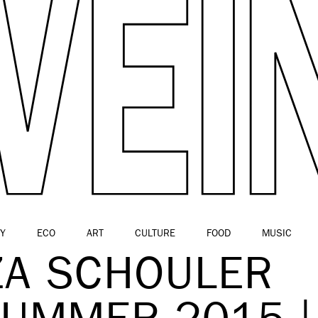
Y
ECO
ART
CULTURE
FOOD
MUSIC
ZA SCHOULER