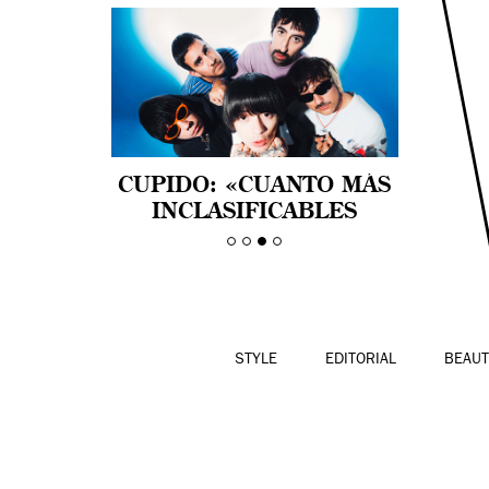
NATALIA LACUNZA:
CUPIDO: «CUANTO MÁS
“APRENDER A
INCLASIFICABLES
DISFRUTAR TAMBIÉN ES
SEAMOS, MEJOR NOS
UNA FORMA DE
SENTIMOS»
RESISTENCIA”
STYLE
EDITORIAL
BEAUT