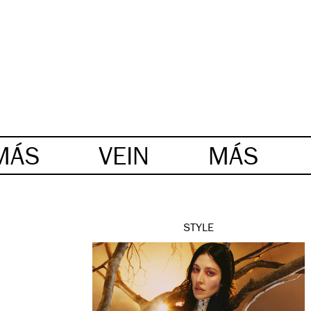
MÁS
VEIN
MÁS
STYLE