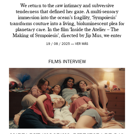
We return to the raw intimacy and subversive
tenderness that defined her gaze. A multi-sensory
immersion into the ocean’s fragility, ‘Sympoiesis’
transforms couture into a living, bioluminescent plea for
planetary care. In the film ‘Inside the Atelier – The
Making of Sympoiesis’, directed by Jip Mus, we enter
the sacred space where Iris van Herpen’s […]
19 / 08 / 2025 —
VER MÁS
FILMS
INTERVIEW