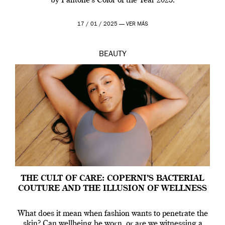
by Pantone’s Color of the Year 2025.
17 / 01 / 2025 —
VER MÁS
BEAUTY
THE CULT OF CARE: COPERNI’S BACTERIAL
COUTURE AND THE ILLUSION OF WELLNESS
What does it mean when fashion wants to penetrate the
skin? Can wellbeing be worn, or are we witnessing a