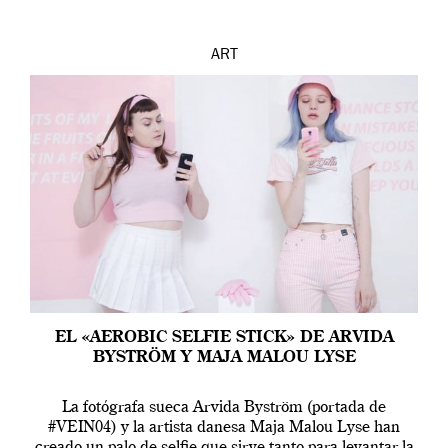
ART
EL «AEROBIC SELFIE STICK» DE ARVIDA
BYSTRÖM Y MAJA MALOU LYSE
La fotógrafa sueca Arvida Byström (portada de
#VEIN04) y la artista danesa Maja Malou Lyse han
creado un palo de selfie que sirve tanto para levantar la