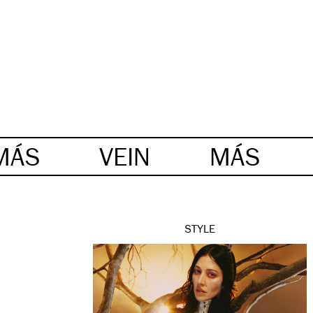
MÁS
VEIN
MÁS
STYLE