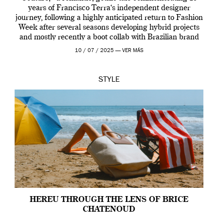
years of Francisco Terra‘s independent designer
journey, following a highly anticipated return to Fashion
Week after several seasons developing hybrid projects
and mostly recently a boot collab with Brazilian brand
Melissa. This fashion show is a component of Francisco
10 / 07 / 2025 —
VER MÁS
Terra’s Maldito […]
STYLE
HEREU THROUGH THE LENS OF BRICE
CHATENOUD