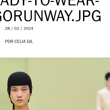
ADY-TO-WEAR-
GORUNWAY.JPG
28 / 02 / 2024
POR CELIA GIL