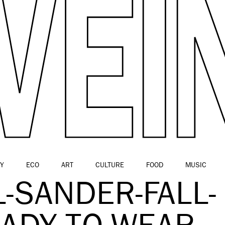
Y
ECO
ART
CULTURE
FOOD
MUSIC
L-SANDER-FALL-