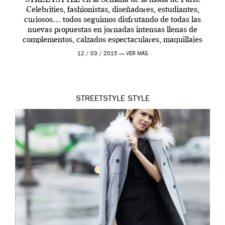
STREETSTYLE en la Semana de la moda de París.
Celebrities, fashionistas, diseñadores, estudiantes,
curiosos… todos seguimos disfrutando de todas las
nuevas propuestas en jornadas intensas llenas de
complementos, calzados espectaculares, maquillajes
arriesgados, tendencias y outfits inspiradores. Imágenes
12 / 03 / 2015 —
VER MÁS
de Joe Harper para VEIN.ES
STREETSTYLE
STYLE