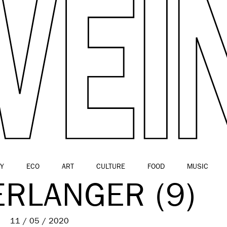
Y
ECO
ART
CULTURE
FOOD
MUSIC
ERLANGER (9)
11 / 05 / 2020