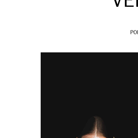
VE
PO