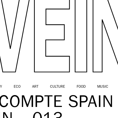
Y
ECO
ART
CULTURE
FOOD
MUSIC
– COMPTE SPAIN