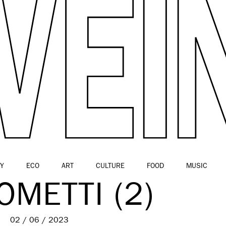
Y
ECO
ART
CULTURE
FOOD
MUSIC
OMETTI (2)
02 / 06 / 2023