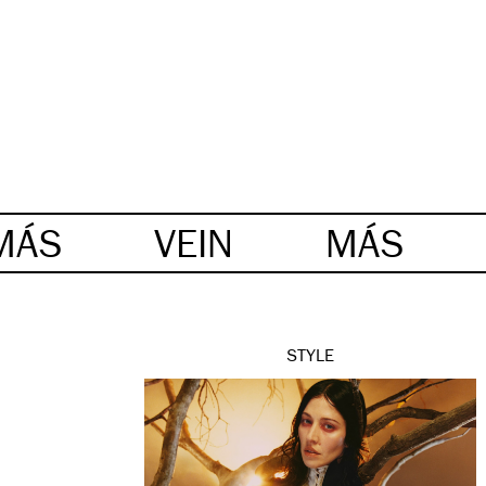
MÁS
VEIN
MÁS
STYLE