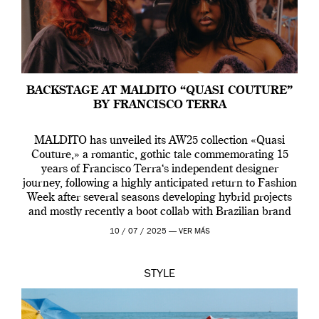
BACKSTAGE AT MALDITO “QUASI COUTURE”
BY FRANCISCO TERRA
MALDITO has unveiled its AW25 collection «Quasi
Couture,» a romantic, gothic tale commemorating 15
years of Francisco Terra‘s independent designer
journey, following a highly anticipated return to Fashion
Week after several seasons developing hybrid projects
and mostly recently a boot collab with Brazilian brand
Melissa. This fashion show is a component of Francisco
10 / 07 / 2025 —
VER MÁS
Terra’s Maldito […]
STYLE