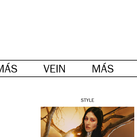
MÁS
VEIN
MÁS
STYLE