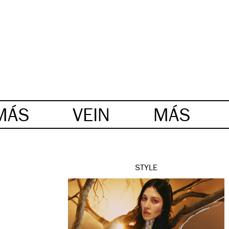
MÁS
VEIN
MÁS
STYLE