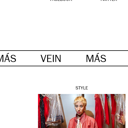
MÁS
VEIN
MÁS
STYLE