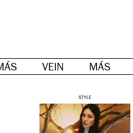
MÁS
VEIN
MÁS
STYLE