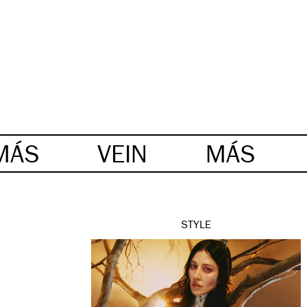
MÁS
VEIN
MÁS
STYLE