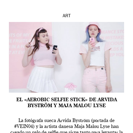
ART
EL «AEROBIC SELFIE STICK» DE ARVIDA
BYSTRÖM Y MAJA MALOU LYSE
La fotógrafa sueca Arvida Byström (portada de
#VEIN04) y la artista danesa Maja Malou Lyse han
creado un palo de selfie que sirve tanto para levantar la