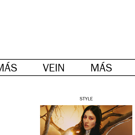
MÁS
VEIN
MÁS
STYLE