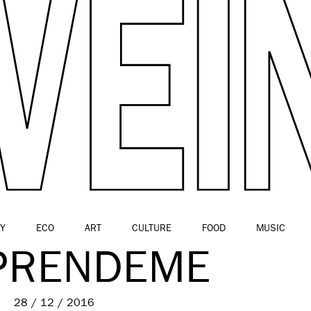
Y
ECO
ART
CULTURE
FOOD
MUSIC
PRENDEME
28 / 12 / 2016