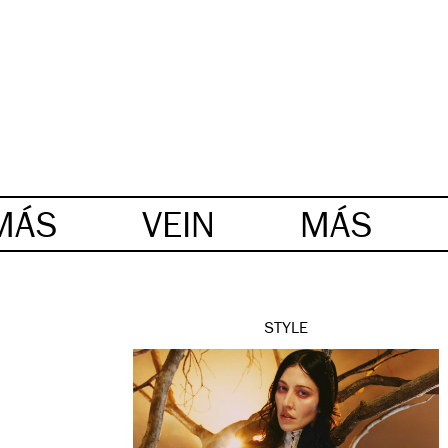
MÁS
VEIN
MÁS
STYLE