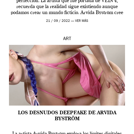
perfección. La artista que fue portada de VEIN 4,
recuerda que la realidad sigue existiendo aunque
podamos crear un mundo ficticio. Arvida Byström cree
que los humanos tienen un complejo […]
21 / 09 / 2022 —
VER MÁS
ART
LOS DESNUDOS DEEPFAKE DE ARVIDA
BYSTRÖM
La artista Arvida Byström explora los límites digitales