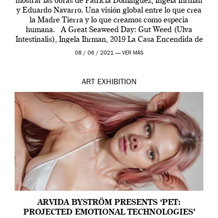
mostrar las obras de Patricia Domínguez, Ingela Ihrman
y Eduardo Navarro. Una visión global entre lo que crea
la Madre Tierra y lo que creamos como especia
humana. A Great Seaweed Day: Gut Weed (Ulva
Intestinalis), Ingela Ihrman, 2019 La Casa Encendida de
Madrid y la Wellcome […]
08 / 06 / 2021 —
VER MÁS
ART
EXHIBITION
ARVIDA BYSTRÖM PRESENTS ‘PET:
PROJECTED EMOTIONAL TECHNOLOGIES’