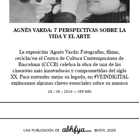
AGNÈS VARDA: 7 PERSPECTIVAS SOBRE LA
VIDA Y EL ARTE
La exposición ‘Agnès Varda: Fotografiar, filmar,
reciclar’en el Centro de Cultura Contemporánea de
Barcelona (CCCB) celebra la obra de una de las
cineastas más innovadoras y comprometidas del siglo
XX. Para entender mejor su legado, en #VEINDIGITAL
exploramos algunas claves esenciales sobre su manera
de entender la vida, el cine y el arte contemporáneo.
28 / 06 / 2024 —
VER MÁS
UNA PUBLICACIÓN DE
©VEIN, 2026