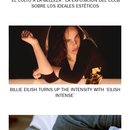
‘EL CULTO A LA BELLEZA’: LA EXPOSICIÓN DEL CCCB
SOBRE LOS IDEALES ESTÉTICOS
BILLIE EILISH TURNS UP THE INTENSITY WITH ‘EILISH
INTENSE’