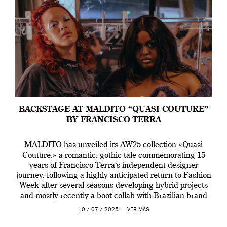
BACKSTAGE AT MALDITO “QUASI COUTURE”
BY FRANCISCO TERRA
MALDITO has unveiled its AW25 collection «Quasi
Couture,» a romantic, gothic tale commemorating 15
years of Francisco Terra‘s independent designer
journey, following a highly anticipated return to Fashion
Week after several seasons developing hybrid projects
and mostly recently a boot collab with Brazilian brand
Melissa. This fashion show is a component of Francisco
10 / 07 / 2025 —
VER MÁS
Terra’s Maldito […]