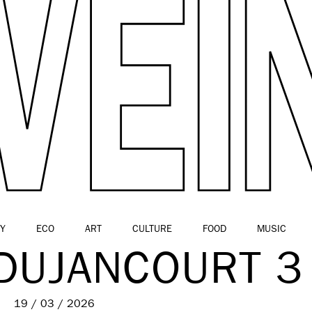
Y
ECO
ART
CULTURE
FOOD
MUSIC
 DUJANCOURT 3
19 / 03 / 2026