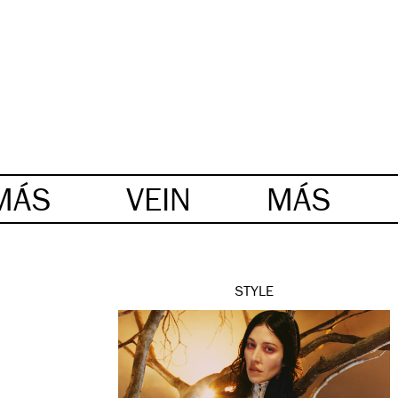
MÁS
VEIN
MÁS
STYLE