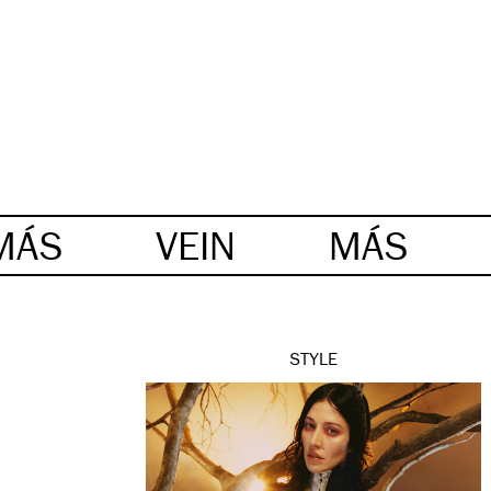
MÁS
VEIN
MÁS
STYLE