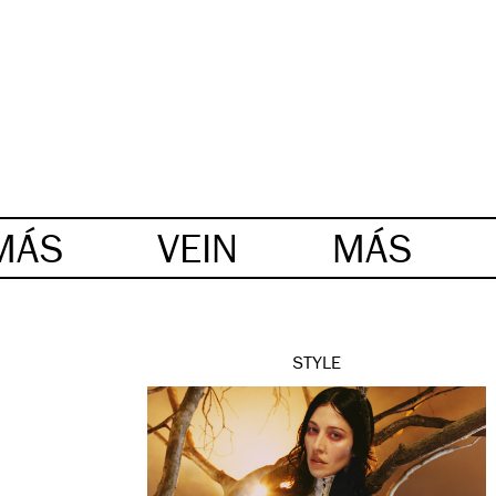
MÁS
VEIN
MÁS
STYLE