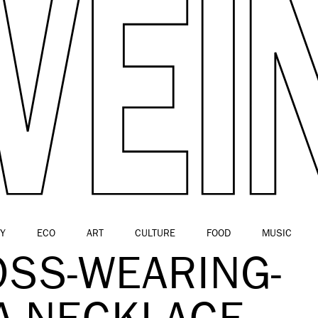
Y
ECO
ART
CULTURE
FOOD
MUSIC
OSS-WEARING-