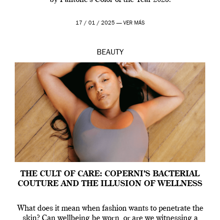
by Pantone’s Color of the Year 2025.
17 / 01 / 2025 —
VER MÁS
BEAUTY
THE CULT OF CARE: COPERNI’S BACTERIAL
COUTURE AND THE ILLUSION OF WELLNESS
What does it mean when fashion wants to penetrate the
skin? Can wellbeing be worn, or are we witnessing a