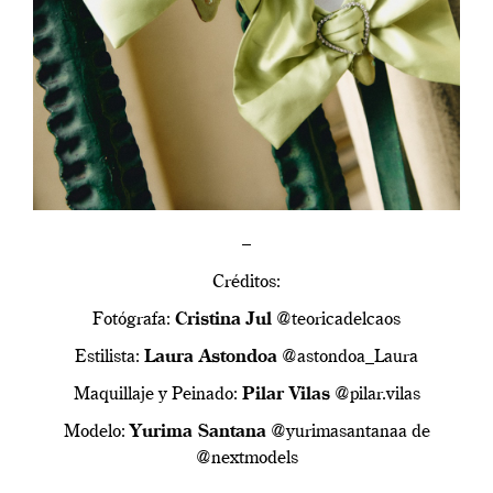
–
Créditos:
Fotógrafa:
Cristina Jul
@teoricadelcaos
Estilista:
Laura Astondoa
@astondoa_Laura
Maquillaje y Peinado:
Pilar Vilas
@pilar.vilas
Modelo:
Yurima Santana
@yurimasantanaa de
@nextmodels