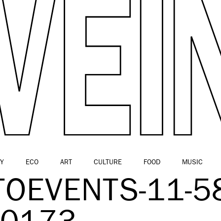
Y
ECO
ART
CULTURE
FOOD
MUSIC
OEVENTS-11-58