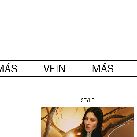
MÁS
VEIN
MÁS
STYLE