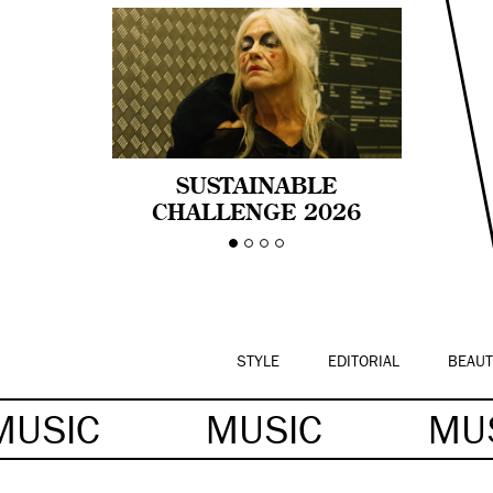
SUSTAINABLE
CHALLENGE 2026
CELEBRA LA
DIVERSIDAD DE EDAD
EN LA MODA CON AGE
PRIDE!
STYLE
EDITORIAL
BEAUT
MUSIC
MUSIC
MU