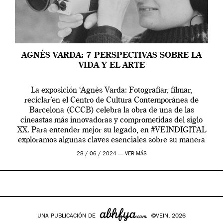
AGNÈS VARDA: 7 PERSPECTIVAS SOBRE LA
VIDA Y EL ARTE
La exposición ‘Agnès Varda: Fotografiar, filmar,
reciclar’en el Centro de Cultura Contemporánea de
Barcelona (CCCB) celebra la obra de una de las
cineastas más innovadoras y comprometidas del siglo
XX. Para entender mejor su legado, en #VEINDIGITAL
exploramos algunas claves esenciales sobre su manera
de entender la vida, el cine y el arte contemporáneo.
28 / 06 / 2024 —
VER MÁS
UNA PUBLICACIÓN DE
©VEIN, 2026