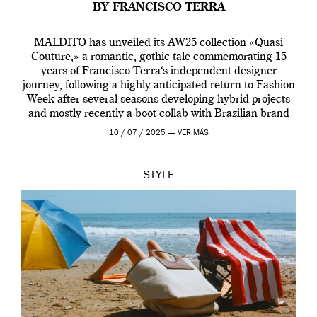
BY FRANCISCO TERRA
MALDITO has unveiled its AW25 collection «Quasi
Couture,» a romantic, gothic tale commemorating 15
years of Francisco Terra‘s independent designer
journey, following a highly anticipated return to Fashion
Week after several seasons developing hybrid projects
and mostly recently a boot collab with Brazilian brand
Melissa. This fashion show is a component of Francisco
10 / 07 / 2025 —
VER MÁS
Terra’s Maldito […]
STYLE