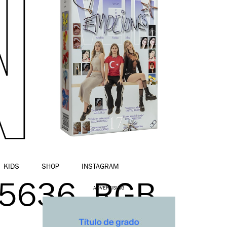
KIDS
SHOP
INSTAGRAM
5636_RGB
ADVERTISING