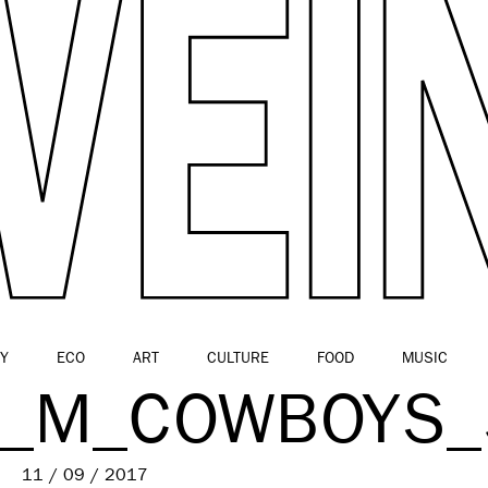
Y
ECO
ART
CULTURE
FOOD
MUSIC
C_M_COWBOYS_
11 / 09 / 2017