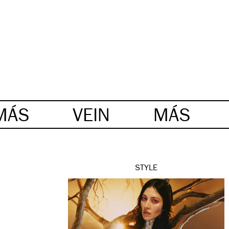
MÁS
VEIN
MÁS
STYLE