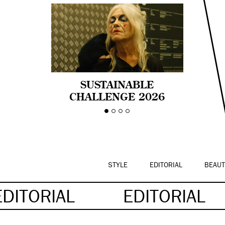
SUSTAINABLE
CHALLENGE 2026
CELEBRA LA
DIVERSIDAD DE EDAD
EN LA MODA CON AGE
PRIDE!
STYLE
EDITORIAL
BEAUT
EDITORIAL
EDITORIAL