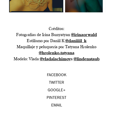
Créditos:
Fotografías de Irina Bunyatyan
@irinaorwald
Estilismo por Daniil K
@daniiiil_k
Maquillaje y peluquería por Tatyana Hrolenko
@hrolenko.tatyana
Modelo: Vlada
@vladalachimov
a
@lindenstaub
FACEBOOK
TWITTER
GOOGLE+
PINTEREST
EMAIL