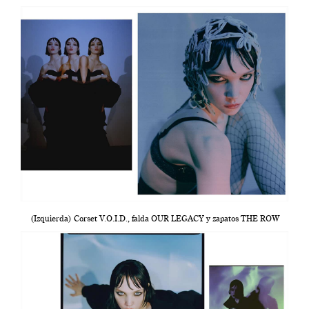
(Izquierda) Corset V.O.I.D., falda OUR LEGACY y zapatos THE ROW